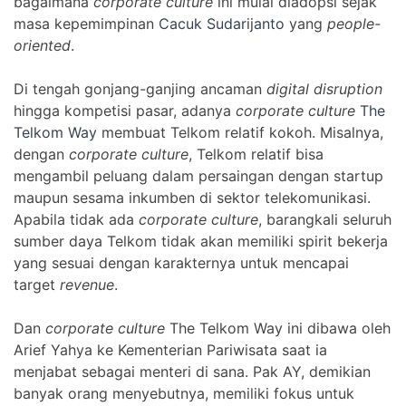
bagaimana
corporate culture
ini mulai diadopsi sejak
masa kepemimpinan
Cacuk Sudarijanto
yang
people-
oriented
.
Di tengah gonjang-ganjing ancaman
digital disruption
hingga kompetisi pasar, adanya
corporate culture
The
Telkom Way
membuat Telkom relatif kokoh. Misalnya,
dengan
corporate culture
, Telkom relatif bisa
mengambil peluang dalam persaingan dengan startup
maupun sesama inkumben di sektor telekomunikasi.
Apabila tidak ada
corporate culture
, barangkali seluruh
sumber daya Telkom tidak akan memiliki spirit bekerja
yang sesuai dengan karakternya untuk mencapai
target
revenue
.
Dan
corporate culture
The Telkom Way ini dibawa oleh
Arief Yahya ke Kementerian Pariwisata saat ia
menjabat sebagai menteri di sana. Pak AY, demikian
banyak orang menyebutnya, memiliki fokus untuk