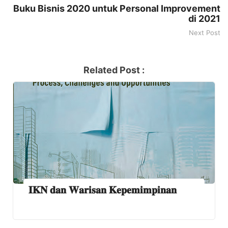
Buku Bisnis 2020 untuk Personal Improvement
di 2021
Next Post
Related Post :
𝐈𝐊𝐍 𝐝𝐚𝐧 𝐖𝐚𝐫𝐢𝐬𝐚𝐧 𝐊𝐞𝐩𝐞𝐦𝐢𝐦𝐩𝐢𝐧𝐚𝐧