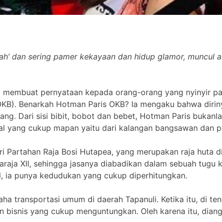
aerah’ dan sering pamer kekayaan dan hidup glamor, muncu
 membuat pernyataan kepada orang-orang yang nyinyir 
OKB). Benarkah Hotman Paris OKB? Ia mengaku bahwa diriny
g. Dari sisi bibit, bobot dan bebet, Hotman Paris bukanla
osial yang cukup mapan yaitu dari kalangan bangsawan dan 
i Partahan Raja Bosi Hutapea, yang merupakan raja huta d
aja XII, sehingga jasanya diabadikan dalam sebuah tugu k
ial, ia punya kedudukan yang cukup diperhitungkan.
ha transportasi umum di daerah Tapanuli. Ketika itu, di ten
n bisnis yang cukup menguntungkan. Oleh karena itu, diang