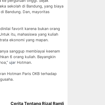
ke perguruan tinggi. Sejak
reka sekolah di Bandung, yang biaya
 di Bandung. Dan, mayoritas
dinilai favorit karena bukan orang
Untuk itu, mahasiswa yang kuliah
strata ekonomi yang mapan.
yatanya sanggup membiayai keenam
hkan 6 orang kuliah. Bayangkin
hoa,”
ujar
Hotman.
yiran Hotman Paris OKB terhadap
ngusaha.
Cerita Tentang Rizal Ramli