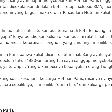
ya, sang ayah dapat menyekolahkan Hotman Paris hingga 
ritas disekolahkan di dalam kota. Tetapi, selepas SMA, me
ekonomi yang bagus, maka 6 dari 10 saudara Hotman kuliah
diri adalah salah satu kampus ternama di Kota Bandung. Ia 
pa? Biaya pendidikan kuliah di kampus ini relatif mahal. 
ara Indonesia keturunan Tionghoa, yang umumnya memiliki 
man Paris bahwa kuliah disini relatif mahal. Sang ayah n
“Sebelum tahun 1980-an, orang tua saya sanggup menyekola
g, yaitu Unpar. Yang dikampusnya kebanyakan orang Tiong
akang sosial-ekonomi keluarga Hotman Paris, rasanya nyin
 justeru sebaliknya, ia memiliki “darah biru” dan keluarga pe
n Paris